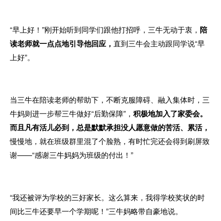
“早上好！”刚开始听到同学们跟他打招呼，三牛无动于衷，
陪
读老师就一点点地引导他回应，
直到三牛会主动跟同学说“早
上好”。
当三牛在陪读老师的帮助下，不断克服障碍、融入集体时，三
牛妈则进一步帮三牛做好“后勤保障”，
积极地加入了家委会。
而且凡有活儿必到，总是默默承担没人愿意做的苦活、累活，
慢慢地，就在班级群里混了个脸熟，有时忙完还会得到刷屏致
谢——“感谢三牛妈妈为班级的付出！”
“我还被评为学校的三好家长。这么算来，我得学校奖状的时
间比三牛还要早一个学期呢！”三牛妈略带自豪地说。