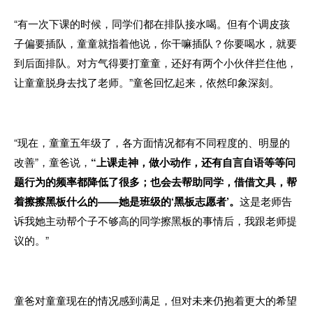
“有一次下课的时候，同学们都在排队接水喝。但有个调皮孩
子偏要插队，童童就指着他说，你干嘛插队？你要喝水，就要
到后面排队。对方气得要打童童，还好有两个小伙伴拦住他，
让童童脱身去找了老师。”童爸回忆起来，依然印象深刻。
“现在，童童五年级了，各方面情况都有不同程度的、明显的
改善”，童爸说，
“上课走神，做小动作，还有自言自语等等问
题行为的频率都降低了很多；也会去帮助同学，借借文具，帮
着擦擦黑板什么的——她是班级的‘黑板志愿者’。
这是老师告
诉我她主动帮个子不够高的同学擦黑板的事情后，我跟老师提
议的。”
童爸对童童现在的情况感到满足，但对未来仍抱着更大的希望