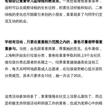
爸都会让童童带几盆绿植到教室里。
一来想着难免童童落单，
这时可以去观察绿植的生长过程，积累生活经验和知识。二来
绿植的变化也可能吸引来别的小朋友，童童就多了与同学们交
流互动的机会。
学校有活动，只要在童童能力范围之内的，童爸尽量都带着童
童参与。
当然，会先跟童童商量，尊重她的意见。去年暑假，
上海刚开始实行垃圾分类，童爸给童童争取到班上5个去社区
做垃圾分类志愿者的名额之一。结果童童越做越喜欢这份工
作，每天乐呵呵地跟着成人志愿者，在垃圾箱旁耐心提示居民
分类规范。原本只要求去10次，她一共去了20次。
这类活动参加得多了，童童慢慢在社交上没那么羞怯了。而总
是积极支持班级活动和班级工作的童爸，也成为老师心中的模