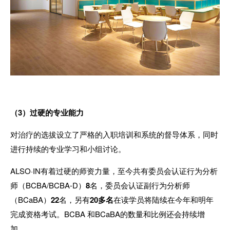
（
3
）过硬的专业能力
对治疗的选拔设立了严格的入职培训和系统的督导体系，同时
进行持续的专业学习和小组讨论。
ALSO·IN
有着过硬的师资力量，至今共有委员会认证行为分析
师（
BCBA/BCBA-D
）
8
名，委员会认证副行为分析师
（
BCaBA
）
22
名，另有
20
多名
在读学员将陆续在今年和明年
完成资格考试。
BCBA
和
BCaBA
的数量和比例还会持续增
加。