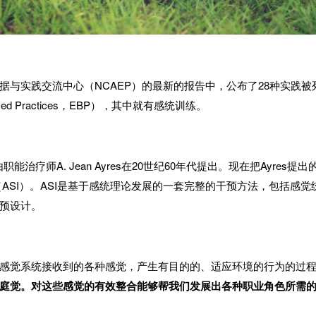
据与实践交流中心（
NCAEP
）的最新的报告中，公布了
28
种实践被
ed Practices
，
EBP
），其中就有感统训练。
由职能治疗师
A. Jean Ayres
在
20
世纪
60
年代提出。现在把
Ayres
提出
（
ASI
）。
ASI
是基于感统理论发展的一套完整的干预方法，包括感觉
预设计。
感觉系统接收到的各种感觉，产生有目的的、适应环境的行为的过
庭觉。对这些感觉的有效整合能够帮我们发展出各种职业角色所需