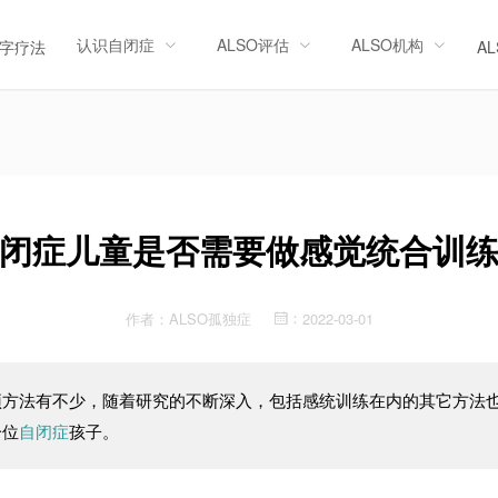
认识自闭症
ALSO评估
ALSO机构
字疗法
A
闭症儿童是否需要做感觉统合训
作者：
ALSO孤独症
2022-03-01
：
预方法有不少，随着研究的不断深入，包括感统训练在内的其它方法
一位
自闭症
孩子。