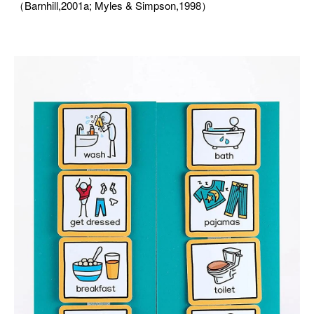
（Barnhill,2001a; Myles & Simpson,1998）