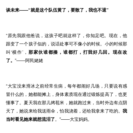
谈未来——“就是这个队伍黄了，要散了，我也不退”
“原先我跟他爸说，这孩子吧就这样了，你知足吧。现在，他
跟变了一个孩子似的，说话处事可不像小的时候。小的时候那
叫‘横作’，
那家伙谁都揍，谁都打，打我好几回。现在改
了。
”——阿民姥姥
“大宝没来滑冰之前经常生病，每年都闹好几场，只要说有感
冒什么的，她都能摊上，身体素质现在通过锻炼提高了，也更
懂事了。夏天我在那儿烤苞米，她就跑过来，当时外边有点阴
天了，她说来给我送雨伞，怕我浇着，还给我拿来了吃的。
我
当时看见她来就想流泪了
。”——大宝妈妈。