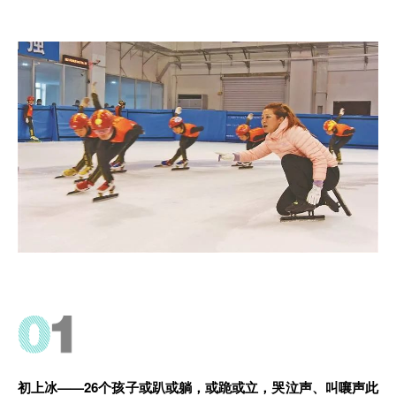
初上冰——26个孩子或趴或躺，或跪或立，哭泣声、叫嚷声此