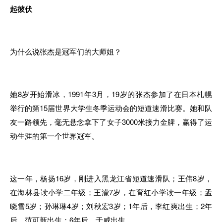
起彼伏
为什么说张杰是冠军们的大师姐？
她8岁开始滑冰，1991年3月，19岁的张杰参加了在日本札幌
举行的第15届世界大学生冬季运动会的短道速滑比赛。她和队
友一路领先，毫无悬念拿下了女子3000米接力金牌，赢得了运
动生涯的第一个世界冠军。
这一年，杨扬16岁，刚进入黑龙江省短道速滑队；王伟8岁，
在海林县读小学二年级；王濛7岁，在育红小学读一年级；孟
晓雪5岁；孙琳琳4岁；刘秋宏3岁；1年后，李红爽出生；2年
后，范可新出生；6年后，于威出生……