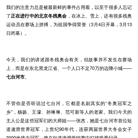
我们的注意力总是被最新鲜的事件占用着，以至于很多人忘记
了
正在进行中的北京冬残奥会
，在冰上、雪上，还有很多残奥
运动员在赛场上拼搏，为祖国争得荣誉（3月4日开幕，3月13
日闭幕）。
今天，我们的讲述跟冬残奥会有关，但故事并不发生在赛场
上，而是在东北黑龙江省、一个人口不足70万的边陲小城——
七台河市
。
不管你是否听说过七台河，它都是名副其实的“冬奥冠军之
乡”，杨扬、王濛、孙琳琳、范可新等人的老家。我们今天的
主人公是这些冠军们的大师姐——张杰，她是七台河市首位短
道速滑世界冠军，上世纪90年代，连获两届世界大冬会女子
3000米接力冠军，曾在短道速滑世锦赛中打破世界纪录。