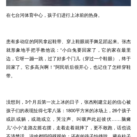
在七台河体育中心，孩子们进行上冰前的热身。
患有多动症的阿民拿起鞋带、穿上鞋眼就手舞足蹈起来。张杰
就形象地手把手教他说：“小白兔要回家了，它的家在最里
边，它呀一蹦一跳，过了好多个门儿（穿过一个鞋眼），终于
回家了。它多高兴啊！”阿民听后很开心，也记住了怎样穿鞋
带。
没想到，3个月后第一次上冰的日子，张杰刚建立起的信心被
孩子们的表现扯得七零八落：1800平方米的冰场上，26个孩子
或趴或躺，或跪或立，哭泣声、叫嚷声此起彼伏……脑瘫
儿“小小”走路左摇右摆，走着走着就摔了，更不敢跑，话也说
不清楚话，说啥都呜呜呀呀的；还有的孩子怕摔跤，藏在柱子