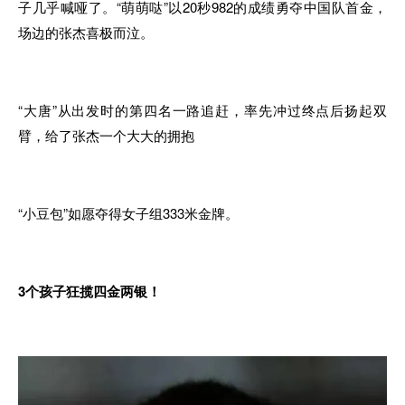
子几乎喊哑了。“萌萌哒”以20秒982的成绩勇夺中国队首金，
场边的张杰喜极而泣。
“大唐”从出发时的第四名一路追赶，率先冲过终点后扬起双
臂，给了张杰一个大大的拥抱
“小豆包”如愿夺得女子组333米金牌。
3个孩子狂揽四金两银！