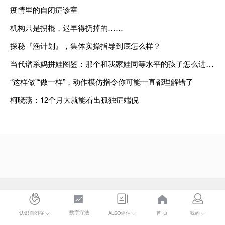
疫情里的自闭症诊室
机构只是拐棍，迟早得扔掉的……
探秘『渔计划』，集体实操指导到底怎么样？
当代谱系妈拼娃图鉴：那个和我家娃同等水平的孩子怎么进步那么多？
“这样做”“做一样”，动作模仿指令你可能一直都理解错了
柯晓燕：12个月大就能看出孤独症端倪
数字疗法
首 页
认识自闭症
ALSO评估
我的