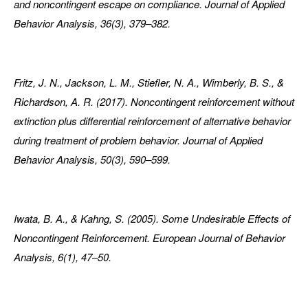
and noncontingent escape on compliance. Journal of Applied
Behavior Analysis, 36(3), 379–382.
Fritz, J. N., Jackson, L. M., Stiefler, N. A., Wimberly, B. S., &
Richardson, A. R. (2017). Noncontingent reinforcement without
extinction plus differential reinforcement of alternative behavior
during treatment of problem behavior. Journal of Applied
Behavior Analysis, 50(3), 590–599.
Iwata, B. A., & Kahng, S. (2005). Some Undesirable Effects of
Noncontingent Reinforcement. European Journal of Behavior
Analysis, 6(1), 47–50.