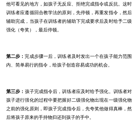
他
可看见
的
地方，如
孩子
无反应、拒绝完成指令或反抗
。
这时
训练者应遵循回合教
学
法
的
原则
，
先停顿
，
再重发指令
，
然后
辅助
完
成
，
当孩子在训练者的辅助下完
成
要求后及时
给
予二级
强化（夸奖）
，
最后停顿
。
第二步：
完成步骤一
后，
训练者及时发出一个在孩子
能
力范围
内、简单易行
的
指令
，
给孩子创造容易
成
功的机会
。
第
三
步
：
孩子完成指令后
，
训练者应及时给予强化
。
训练者
对
孩子进
行
强化
的
过程中要把握好二级强化物出
现在
一级强化物
之前
的
强化原则
，
即孩
子
完成指令后
，
先夸奖他做
得
真棒，然
后将孩子原来的手持物归
还
到孩子的手中
。