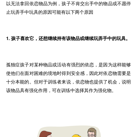
以无法拿回依恋物品
为
例
，
孩子不肯交出手
中的
物品或不愿停
止玩弄手
中
玩具
的
原因可能有以下
两个
原因
1. 孩子喜欢它
，
还想继续持有该物品或继续玩弄手中
的
玩具
。
孤独症孩子对某种物品或活动有强烈
的
依恋
，
是因为这样
能
够
使他们在面对困难的境地时得
到
安全感
，
因此对依恋物
需要
是
十分本能
的
。但对于训练者来说
，
依恋物也提供了
机
会
，
说明
该物品具
有
强化作用
，
可
在
训练中选择其作为强化物
。