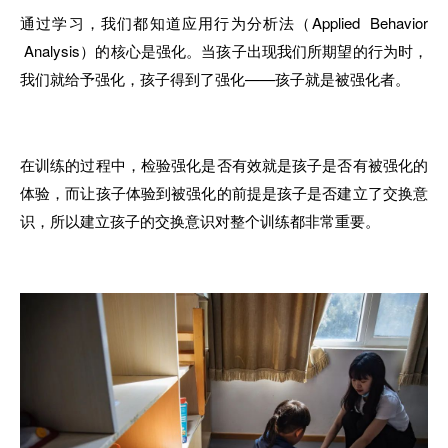
通过
学
习
，
我们都知道应用行为分析法
（
Applied Behavior
Analysis
）
的核心是强化
。
当孩子出现
我
们所期望的行为时
，
我
们就给予强化
，
孩子得到了强化——孩子就是被强化者
。
在训练
的
过程中
，
检验强化是否有效
就
是孩子是否有被强化
的
体验
，
而
让
孩子体验到被强化的前提是孩子是否建立了交换
意
识
，
所以建立孩子的交换意识对整个训练都非常重
要。