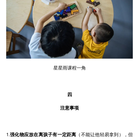
星星雨课程一角
四
注意
事项
1.
强化物应放在离孩子有一定距离
（
不
能让他轻易拿到）
，
但