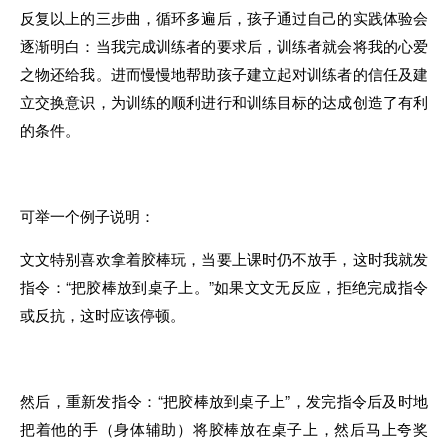
反复以上的三步曲
，
循环多遍后
，
孩子通过自己的实践体验
会
逐渐明白：
当
我完成训练者的要求后
，
训练者
就
会将我
的
心爱
之物还给
我
。进而慢慢地帮助孩子建立起对训练者的信任及建
立交换意识
，为
训练
的
顺利进行和训练目标的达成创造了有利
的条件
。
可举一个例子说明：
文文特别
喜欢
拿着胶棒玩
，
当要上课时仍不放手
，
这时我
就
发
指令：“把胶棒放到桌子上。”
如果
文文无
反
应
，
拒绝
完
成指令
或反抗
，
这时应该停顿
。
然后
，
重新发指令
：“
把胶棒放到桌子上”
，
发完指令后及
时
地
把着他的手（身体辅助）将胶棒放在桌子上
，然后
马
上
夸奖