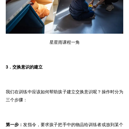
星星雨课程一角
3．交换意识的建
立
我们在训练中应该如何帮助孩子建立交换意识呢？操
作时
分为
三个步骤：
第一
步：
发指令
，要
求
孩子把
手中
的
物品给训练者或放
到
某个