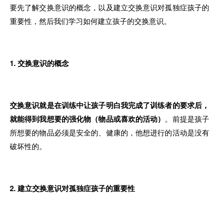
要先
了
解交换意识的概念
，以
及建
立
交换意识对孤独症孩子的
重要性
，
然后我们
学
习如何建立孩子的交换意识
。
1. 交换意识的概念
交换意识就是在训练中让孩子明白我完成了训练者的
要
求后
，
就
能
得到
我
想要
的
强化物（物品或喜欢的活动）
。前提
是
孩子
所想要的物品必须是安全的
、
健康
的，他
想进行
的
活动
是
没有
破坏性
的。
2. 建立交换意识对孤独症孩子的重要性