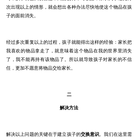
次出现以上
的
情形，就会想出
各
种办法尽快地使这
个
物品在孩
子
的
面前消失
。
经过多次重复以上的过程
，
孩子
就
能得出
这样
的经
验
：家长
把
我喜欢
的
物品拿走
了
，
就
意味着这个物品
在
我
的
世界里消失
了，
我不
能
再持有该物品了
。所以
就导致孩子对家
长的
不信
任
，
更加不愿意将物品交给家长
。
二
解决方法
解决
以
上问题
的
关键在于建立孩子
的
交换意识
。我
们
在
这里需