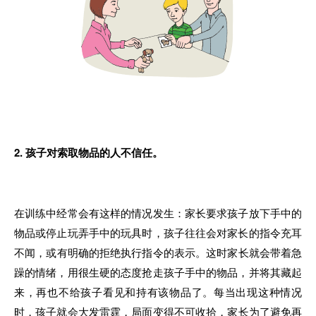
2. 孩子对索取物品
的
人
不
信任
。
在
训练中经常会
有
这样的情况发生：
家长
要求孩子放下手中
的
物品或停止玩弄手中
的
玩具
时，
孩子往往
会
对
家
长
的
指令充耳
不
闻
，
或
有
明确
的
拒绝执
行
指令
的
表示
。
这时家长就会带着急
躁的情绪
，
用很
生
硬
的
态度抢走
孩子
手中的物品
，
并将其藏起
来
，
再也不给
孩子
看见和持有该物品了。每当出现这种情况
时，孩子
就
会大
发雷霆
，
局面变
得
不
可
收拾
，
家
长
为
了
避免再