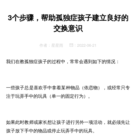
3个步骤，帮助孤独症孩子建立良好的
交换意识
作者：
星星雨
2022-06-21
：
我们
在教孤独症孩子
的
过程中，常常
会
遇
到
如下的情况
：
一
些
孩子
总是喜欢手中拿着某种物品（依恋物）
，
或经常只专
注于玩弄手中
的
玩具（单
一的
固定行为）
。
如果此时教师或
家
长想让
孩子
进行另外一项活动
，就
必须先让
孩子
放下手中
的
物品或停止玩弄手
中的
玩具
。