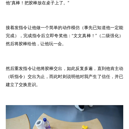
他“真棒！把胶棒放在桌子上
了。
”
接着发指令
让他
做
一
个简单
的
动作模仿（
事
先已
知道他一定能
完成），完成指令后立即夸奖
他
：“文文真棒！”（二级强化）
然后将胶棒
给
他
，
让他玩
一会。
然后重发指令让
他
将胶棒
交出，如
此反复
多
遍
，
直到
他
肯
主
动
（听指令）交
出
为止
，
而此
时
则
说
明
他
对
我
产生了信任
，
并已
建立
了
交换意识
。