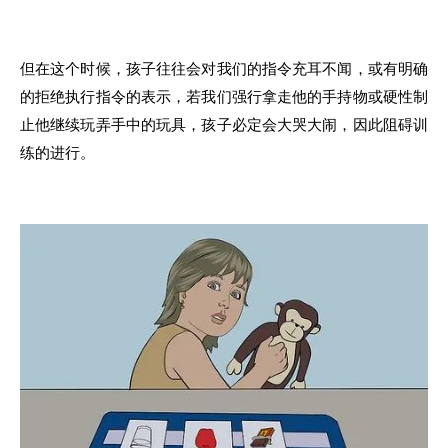
但在这个时候
，孩子
往往会对我们的指令充耳不闻
，
或
有明
确
的拒绝执行指令的表示，若我们强行拿走他的手持物或硬性制
止他继续玩弄手中
的
玩具
，
孩子必定会大哭大闹
，
因此阻碍训
练
的
进行
。