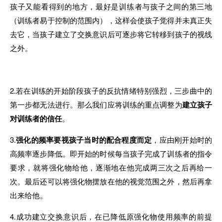
孩子又能
看
得到
的地
方
，
最好
是
训练者与孩子之间的第三地
（训练者易于控制
的
范围内）
，
这样会使孩子觉得并未真正失
去它
，
当孩子建立了交换意识后可逐步将它转移到孩子的视线
之外
。
2.若
在
训练的开始阶段孩子
的
反抗情绪特别强烈
，
三步曲中的
第一
步都无法进行
。
那么
我
们
应
将
训练
的重点调整为
建立
孩子
对
训练者
的
信任
。
3.
强化的频率要视
孩子
当
时的
配合程度而定
，
应由刚
开
始时
的
高频率逐步降低
。
即
开始
的时候每当孩子完成了训练者的指令
要求
，
就将强化物给他
，
逐渐地
在
他完成两三次之后再
给一
次
。
最后
还
可以将强化物摆放在他
的
视觉范围之外
，
然后再拿
出来给
他。
4.成功建立交换意识后
，
在已降低原强化物使用频率
的
前提