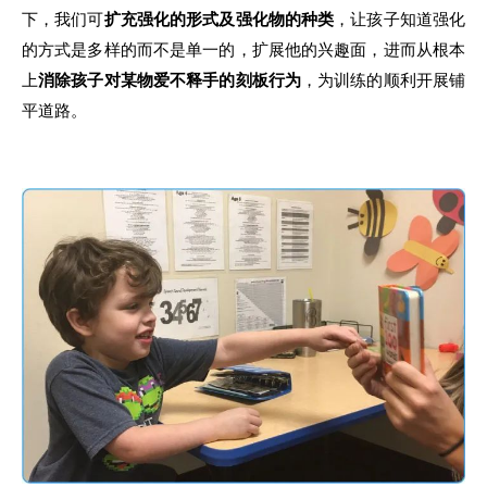
下
，我
们可
扩充强化
的
形式及强化
物
的种类
，
让孩子知道强化
的方
式是多样
的
而不是单一
的，
扩展
他的
兴趣面
，
进而从根本
上
消除孩子对某物爱不释手
的
刻板行为
，
为训练
的
顺利
开
展铺
平道路
。