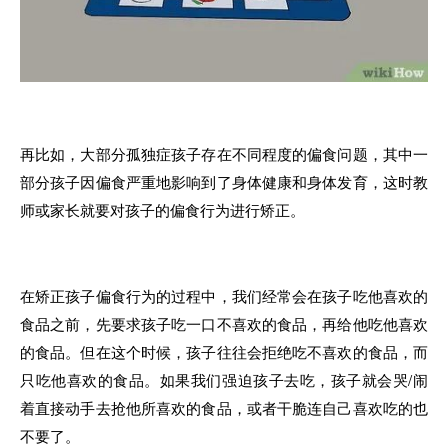
再比如，
大
部分孤独症孩
子
存在
不
同程度的偏食问题
，
其中一
部分孩子因偏食严重地影响到
了
身体健康和身体发育
，
这
时
教
师或
家长就
要
对
孩子的偏食行为进行矫正
。
在矫正孩子偏食行为的过程中
，我们
经常会
在
孩子吃他喜欢的
食品之前
，
先要求孩子吃
一
口不喜欢
的
食品
，
再给他吃他喜欢
的食品
。
但在这个时候
，孩子
往往会拒绝吃不喜欢的食品
，
而
只
吃他喜欢的食品
。
如果
我们
强迫孩子去吃，孩子就会哭/闹
着直接动手去抢他所喜欢
的
食品
，
或者干脆连自己喜欢吃的也
不要了
。