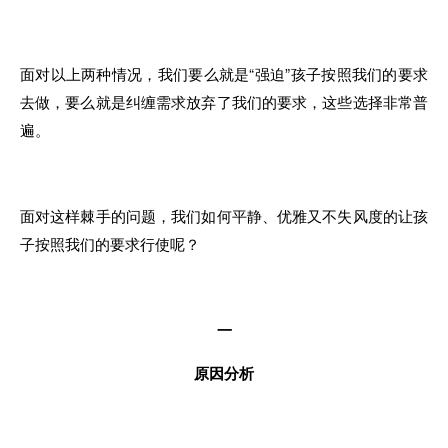
面对以上两种情况
，我
们
要
么就
是
“强迫”
孩子
按照我们的要求
去
做，
要么
就
是纠缠需求放弃了
我
们的
要求，
这些选择非常普
遍
。
面对
这样
棘手的问题
，我
们如何平静、优雅又不失风度的让
孩
子
按照
我们
的要求行使呢？
一
原因分析