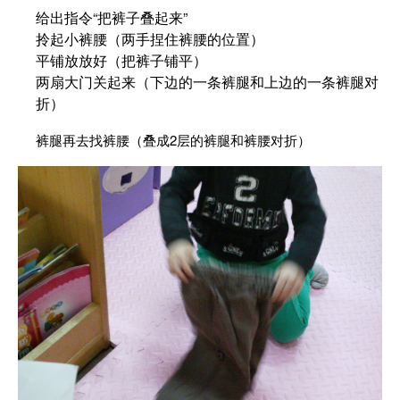
给出指令“把裤子叠起来”
拎起小裤腰（两手捏住裤腰的位置）
平铺放放好（把裤子铺平）
两扇大门关起来（下边的一条裤腿和上边的一条裤腿对
折）
裤腿再去找裤腰（叠成
2
层的裤腿和裤腰对折）