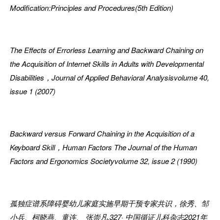
Modification:Principles and Procedures(5th Edition)
The Effects of Errorless
L
earning and Backward Chaining on
the Acquisition of Internet
S
kills in Adults with Developmental
Disabilities
，
Journal of Applied Behavioral Analysisvolume 40,
issue 1 (2007)
Backward versus Forward Chaining in the Acquisition of a
Keyboard Skill
，
Human Factors The Journal of the Human
Factors and Ergonomics Societyvolume 32, issue 2 (1990)
孤独症谱
系
障碍婴幼儿家庭实施早期干预专家共识，徐秀、邹
小兵、柯晓燕、童连、 张崇凡.327· 中国循证儿科杂志2021年