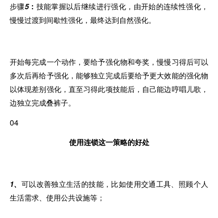
步骤
5
：
技能掌握以后继续进行强化，由开始的连续性强化，
慢慢过渡到间歇性强化，最终达到自然强化。
开始每完成一个动作，要给予强化物和夸奖，慢慢习
得
后可以
多次后再给予强化，能够独立完成后要给予
更
大效能的强化物
以体现差
别
强
化
，直至习得此项技能后，自己能边哼唱儿歌，
边独立完成叠裤子
。
04
使用连锁这一策略的好处
1、
可以
改善独立生活的技能，比如使用交通工具、
照
顾个人
生活需求、使用公共设施等；