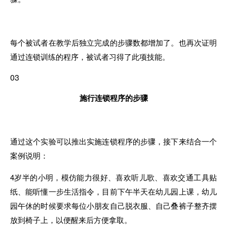
每个被试者在教学后独立完成的步骤数都增加了。也再次证明
通过连锁训练
的
程序，被试者习得了此项技能
。
03
施行连锁程序
的
步骤
通过这个实验
可以
推出实施连锁程序的步骤
，
接下来结合一个
案例说明：
4岁半
的
小明，模仿
能力
很好、喜欢听儿歌、喜欢交通工具贴
纸、能听懂一步生活指令
，
目前下午半天在幼儿园上课，幼儿
园午休的时候要求每位小朋友自己脱衣服、自己叠裤子整齐摆
放到椅子上，以便醒来后方便拿取。