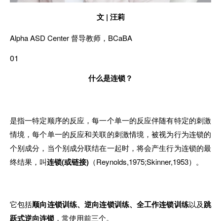
文 | 汪莉
Alpha ASD Center 督导
教
师，BCaBA
01
什么是连锁？
是指一特定顺序的反应，每一个单一的反应伴随有特定的刺激
情境，每个单一的反应和关联的刺激情境，被视
为
行为连锁的
个别成分，当个别成分联结在一起时，将会产
生
行为连锁的最
终结果
，
叫
连锁(或链接)
（Reynolds,1975;Skinner,1953）。
它包括
顺向连锁训练、逆向连锁训练、全工作连锁训练
以及
跳
跃式逆向连锁
，
常
使
用
前三个。