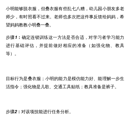
小明能够脱衣服，但叠衣服有些乱七八糟，幼儿园小朋友多老
师少，有时照看不过来。老师也多次把这件事反馈给妈妈，希
望妈妈教教小明叠一叠。
步骤
1
：
确定连锁训练这一方法是否合适，对学习者学习能力
进
行
基础
评估，并提前做好相应的准备（如强化物、教具
等）
。
目标行为是叠衣服；小明的能力是模仿能力好、能理解一步生
活指令；强
化
物是儿歌、交通工具贴纸；教具准备是裤子。
步骤
2
：
对该项技能进行任务分析。