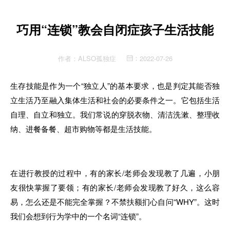
巧用“连锁”教会自闭症孩子生活技能
作者：
ALSO孤独症
2022-07-26
：
生存技能是作为一个“独立人”的基本要求，也是判定其能否独
立生活乃至融入集体生活和社会的必要条件之一。它包括生活
自理、自立和独立。我们常说的穿脱衣物、清洁洗漱、整理收
纳、进餐备餐、超市购物等都是生活技能。
在进行教授
的
过程中
，
有的
家长
/老师会发现
教
了几遍，
小
朋
友很快掌握了要领；有的
家
长/老师会发现教了好久，这么容
易，怎么还是不能完全掌握？不禁扶额扪心自问“WHY”。
这时
我们会想到行为学中的
一
个名词“连锁”。