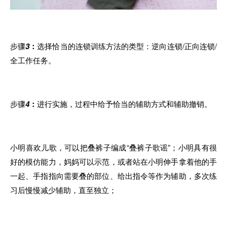
步骤
3
：
选择恰当的连锁训练方法的类型：逆向连锁/正向连锁/
全工作任务。
步骤
4
：
进行实施
，
过程中给予恰当的辅助方式和辅助撤销。
小明喜欢儿歌，
可以
把叠裤子编
成
“叠裤子歌谣”；小明具有很
好的模仿能力，妈妈可以示范，或者站在小明伸手拿着他的手
一起、手指指向需要叠的部位、给出指令等作为辅助，多次
练
习
后慢慢减少辅助
，
直至独立；