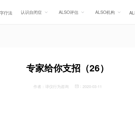
认识自闭症
ALSO评估
ALSO机构
字疗法
A
专家给你支招（26）
作者：
谆仪行为咨询
2020-03-11
：