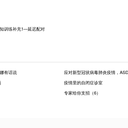
知训练补充1—延迟配对
娜有话说
应对新型冠状病毒肺炎疫情，AS
题
疫情里的自闭症诊室
专家给你支招（6）