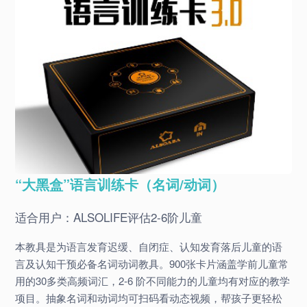
“大黑盒”语言训练卡（名词/动词）
适合用户：ALSOLIFE评估2-6阶儿童
本教具是为语言发育迟缓、自闭症、认知发育落后儿童的语
言及认知干预必备名词动词教具。900张卡片涵盖学前儿童常
用的30多类高频词汇，2-6 阶不同能力的儿童均有对应的教学
项目。抽象名词和动词均可扫码看动态视频，帮孩子更轻松