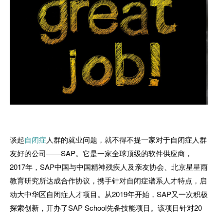
谈起
自闭症
人群的就业问题，就不得不提一家对于自闭症人群
友好的公司——
SAP
。它是一家全球顶级的软件供应商，
2017
年，
SAP
中国与中国精神残疾人及亲友协会、北京星星雨
教育研究所达成合作协议，携手针对自闭症谱系人才特点，启
动大中华区自闭症人才项目。从
2019
年开始，
SAP
又一次积极
探索创新，开办了
SAP School
先备技能项目。该项目针对
20