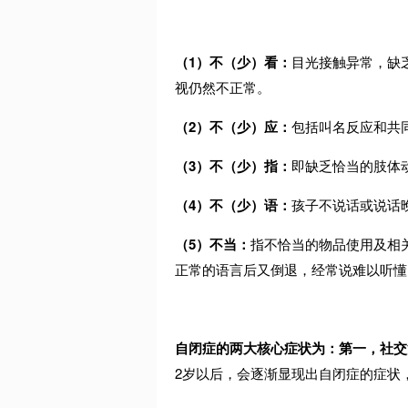
（
1
）不（少）看：
目光接触异常，缺
视仍然不正常。
（
2
）不（少）应：
包括叫名反应和共
（
3
）不（少）指：
即缺乏恰当的肢体
（
4
）不（少）语：
孩子不说话或说话
（
5
）不当：
指不恰当的物品使用及相
正常的语言后又倒退，经常说难以听懂
自闭症的两大核心症状为：第一，社交
2
岁以后，会逐渐显现出自闭症的症状