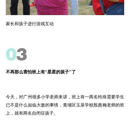
家长和孩子进行游戏互动
不
再那么害怕班上有“星星的孩子”了
今天
，
对广州很多小学老师来讲，班
上
有一两名特殊需要学生
已不
是
什么如临
大
敌的事情，黄埔区玉泉
学
校殷惠梅
老师
的班
上
，
就有两名自闭症孩子
。