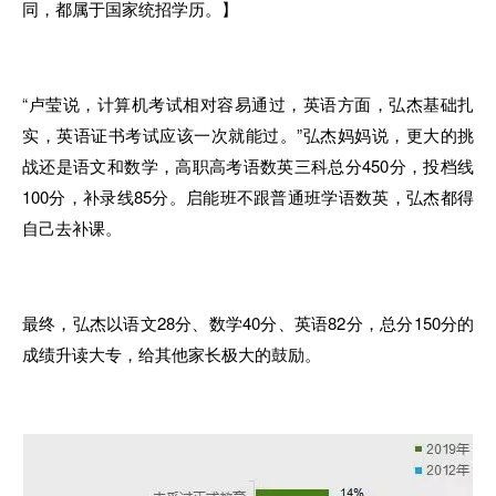
同，都属于国家统招学历
。
】
“卢莹说
，
计算机考试相对容易
通
过，英语方面，弘杰基础扎
实，英语证书考试应该
一
次就能过
。”
弘杰妈妈
说
，更大的挑
战还是语文和数学，高职高考语数英三科总分450分，投档线
100分，补录线85分。启能班不跟普通班学语数英，弘杰都得
自己去补课
。
最终，弘杰以语文28分、数学40分、英语82分，总分150分的
成绩升读大专
，
给其他
家长
极大的鼓励。