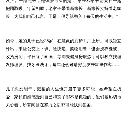
发声。一路走来
，
她体会最深
的
是：“
家
长和家长需要在一起
抱团取暖
、
守望相助
，
老
家长
带着新家长
，
新家长支持着老家
长，为我们自己代言
。
于
是
，倡导就融入了每天的
生
活中。”
如今，她
的
儿子已经25岁
，在
慧灵的庇护工厂上班。可以独立
外出，乘坐公交上下班
、
送快递
、
购物用餐；也会洗衣叠被
、
收拾房间；平日除了画画
，
每周去健身房
锻炼
；可以独立找理
发师理发、找牙医洗牙；每年还会邀请好朋友来家里作客……
儿
子
愈发能干
，
戴榕的人生
也
开启了更多可能。她希望在扬
爱
，家长
们能感受到自己
和孩子
都不是孤独的
，
他
们
被热切地
关心着
，
所有问题在努力之后都
可
能找到答案
。