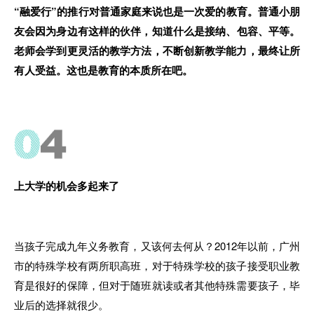
“融爱行”的推行对普通家庭来说也是
一
次爱的教育。普通小
朋
友
会因为身边有
这
样
的
伙伴
，知道
什
么是
接纳
、
包容、平等。
老师会学到更灵活的教学方法
，
不断创新教学能力
，
最终让所
有
人受
益。这
也
是
教育
的
本质所在
吧。
上大学
的
机会多起来了
当孩子完成九年义务教育
，
又该何去何从？2012年以前
，
广州
市的特殊学校有两所职高班
，
对于特殊学校
的孩子
接受职业教
育是很好
的
保障
，
但对于随班就读或者其他特殊
需要孩子，
毕
业后的选择就很少
。