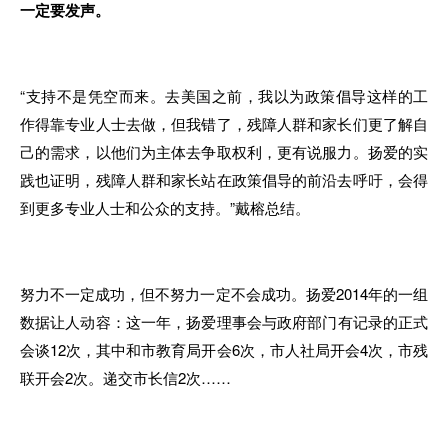
一定要发声。
“支持
不
是凭空而来
。
去美国之前，我
以
为政策倡导这样的工
作得靠专业人士去做，但我错
了
，残障人群和家长们更
了
解自
己的需求
，
以
他们
为主体去争取权利，更有说服力。扬爱的实
践也证明，残障人群和家长站
在
政策倡导的前沿
去
呼吁
，
会
得
到更多专业人士和公众的
支持。”
戴榕总结
。
努力不一定成功，但不努力一定不会成功。扬爱2014年
的
一
组
数据让
人
动容：这
一
年
，
扬爱理
事
会与政府部门有记录
的
正式
会谈12次，其中和市教育
局
开会6次
，
市人社局开会4次
，
市残
联开会2次
。
递交市长信2次……