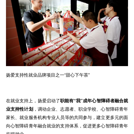
扬
爱
支持性就业品牌项目之
一
“甜心下午茶”
在就业支持上，扬爱启
动
了
职能有“我”成年心智障碍者融合就
业支持性计划
，
调动企业、志愿者、职业学校、心智障碍青
年
家长、就业
服
务机构专业人员等
的
共同参与
，
建立更多元
的面
向心智障碍青年融合就业
的
支持体系
，
促进更多
心
智障碍青年
实现就
业。