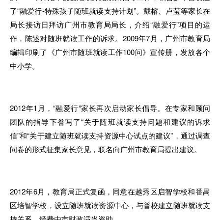
了“融爱行-特殊
孩子
随班就读支持计划”。戴榕、卢莹等家长在
局长接访日拜访广州市教育局局长，介绍“融爱行”项目
的
运
作，陈述对随班就读工作
的
诉求。2009
年
7月
，
广州市教育局
编辑印刷了《广州市随班就读工作100问》宣传册
，
发放各个
中小学
。
2012年1月，
“
融爱行
”
家长再次启动家长倡导
。
在专家和顾问
团队
的
指导下誊写了“关于随班就读支持问题和建议
的
诉求
信”和“关于建立随班
就
读支持资源中心试点的建议”
，
通过调查
问卷
的
形式征集
家长
意见
，
联名
向
广州市教育局提出建议
。
20
1
2年
6月
，
教育局正式复函，同意在越秀区启智学校和番禺
区培智学校
，
设立随班就读
资
源中
心，
与普校建立
随
班就读支
持关系
，
经费由市财政适当资助
。