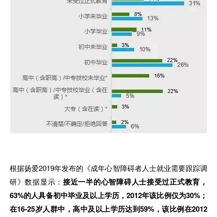
根据扬爱2019年发布的《成年心智障碍者人士就业需要跟踪调
研》数据显示：
接近一半的心智障碍人士接受过正式教育，
63%的人具备初中毕业及以
上
学历
，
20
1
2年该比例仅为30%；
在16-2
5岁人
群中
，
高中及以上学历达到59%
，
该比例在2012