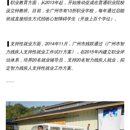
▐
职业教育方面，从
201
3
年起，开
始推动促成在普通职业院校
设立特教班。目前
，
全广州市有13所职业学校
，
每
年
通过启能
班或直接招生方式招收心智障碍学
生
（开放上百个学位）
。
▐
支持性就业方面，
20
14
年
11月
，
广州市残联通过《广州
市
智
力残疾人支持性就业工作试行方案》
，
在2015年内建立职业评
估体系
，
培养20名就业辅导员
，
支持20名智力残疾
人
就业
，
拟
定智力残疾人支持性就业工作方案
。
……