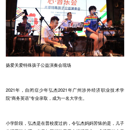
扬爱关爱特殊孩子公益演奏会
现
场
2021年
，
自闭症少年弘杰2021年广州涉外经济职业技术学
院
“商务英语”专业录
取，
成为一名大学生
。
小学阶段，弘杰是在普校度过的，令弘杰妈妈苦恼
的是
，儿子