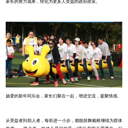
家长的努力成果
，
转化为更多
人
受益的政府政策
。
扬爱
的
新年同乐会，家长们聚
在
一起，增进交流，凝聚情感。
从受益者到助
人
者
，
每前
进
一小步，都能鼓舞戴榕继续为群体