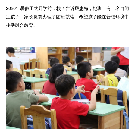
2020年暑假正式开学前
，
校长告诉殷惠梅，
她
班上有
一名自
闭
症孩
子，
家长
提
前办理了随班就读
，
希望孩子能在普校环境
中
接受融合教育。