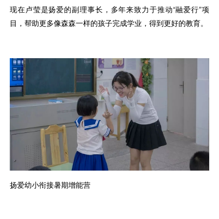
现
在
卢莹是扬爱的副理事
长，
多年来致力于推动“融爱行”项
目，帮
助
更多像森森一样
的
孩子完成学业
，
得到更好的教育
。
扬爱幼小衔接暑期增能营