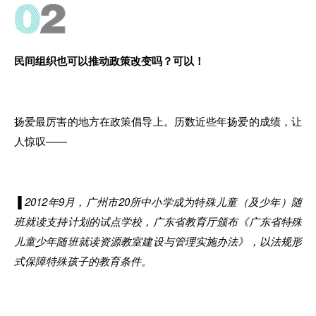
民间组织也可以推
动
政策改变吗？
可以
！
扬
爱
最厉害的地方
在政策
倡导
上。
历数近些年扬爱的成绩
，
让
人惊叹——
▐
2012年9月
，
广州
市
20所中小学
成
为特殊儿童（及少年）随
班就读支持计划
的
试点学校
，
广东省教育厅颁布《广东省特殊
儿童少年随班
就
读资源教室建设与管理实施办法》，以法
规
形
式保障特殊孩子
的
教育条件
。