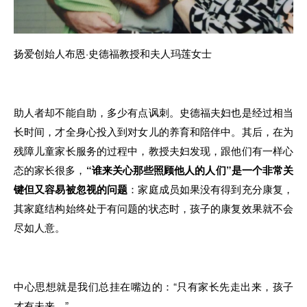
扬爱创始人布恩·史德福教授和夫人玛莲女士
助人者却不
能
自助，
多
少有点讽刺
。
史德福夫妇也是
经过
相当
长时间
，
才全身心投入到
对
女儿
的
养育和陪伴中。其后
，
在为
残障儿童家长服务的过程中
，
教授夫妇发现，跟他们
有一
样心
态
的家长
很多
，
“谁来关心那些照顾他人
的
人们”
是一
个非常关
键但又容易被忽视的问题
：家庭成员如果没有得到充分康复
，
其
家
庭结构始终处于
有
问题的状态时
，
孩子的康复效果就不会
尽如人意。
中心思想就是我们总挂在嘴边的：“只有家长先走出来
，
孩子
才有未来
。
”