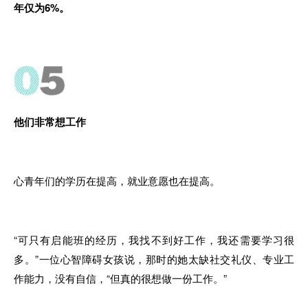
年仅为6%。
他们非常想工作
心青年们的学历在提高
，就
业意愿也在提高
。
“可只有启能班的经历，我找不
到
好工作
，我还
需要学习很
多
。
”一位心智障碍女
孩
说，那时的她太缺社交礼仪、专业工
作能力
，没有
自信
，
“但真的很想做一份工作
。”