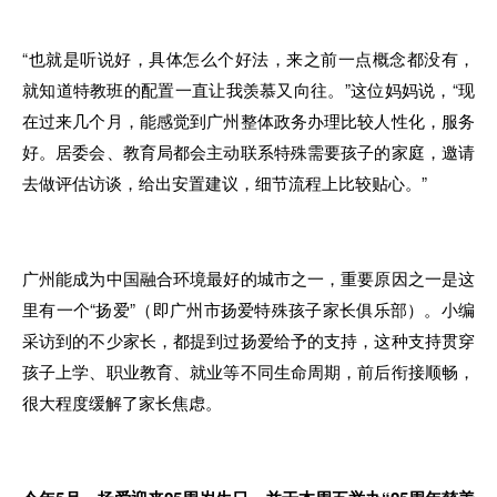
“也就是听说好
，
具体
怎么
个好法
，
来之前一点概念
都没有，
就知道特教班的配置一直让我羡慕又向往。”这位妈妈说，“现
在过来几个月，能感觉到广州整体政务
办
理比较
人
性化，服务
好。居委会、教育局都会主动联系特殊需
要
孩子的家庭
，
邀请
去做评估访谈，给出安置建议，细节流程上比较贴心。”
广州能成为
中
国融合环境最好
的
城市之一
，
重要原因之一
是
这
里有一个“扬爱”（即广州市扬爱特殊孩子
家长
俱乐部）。小编
采访
到的
不少家长
，
都提到过扬
爱
给予
的
支持
，
这种支持贯穿
孩子
上学、职业教育、就业等不同生命周期
，
前后衔接顺畅
，
很大程度缓解了家长焦虑
。