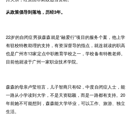
从政策倡导到落地
，
历经3年
。
22岁的自闭症男孩森森就是“融爱行”项目的服务个案
，
他上学
有
驻校特教
助
理的支持，有资深督导的指点
，
就连就读的职高
也是
广
州市13家定点中职教育学校之一
，
学校备有特教老师。
目前他
就
读于广州一家职业技术学
院。
森森的母亲卢莹坦言，儿子智商只有62，中度自闭症
人
士，能
一
路从小
学
读到大学，不是天资聪颖
，
而是一路都有支持。20
年
前她
不
可能想到
，
森森能大学毕业
，
可以工作、旅游、独立
生活。