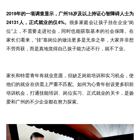
2019年的一项调查显示
，
广州16岁及以上持证心智障碍人士为
24131人，正式就业的仅4%。
很多家庭会让孩子挂在企业“岗
位”上，
不
需要走进社会，同时也能获取基本的社会保障。在
家
长
们看来，“挂”靠岗位
的
做法更多是无奈之举，大家并非想
不劳而获，而是真地觉得自己
孩子
能力还不行，就不了业
。
家长和特需青年有就业意愿，但缺乏岗
前
培训和实习机会
，
使
他
们的就业
在
供需上严重不匹配。如何为心青年创设更多职前
培训机会
，
打通技
能
培训、岗位实习
、
正式就业
的关
卡，是扬
爱和广州
的
不少企业都
在
努力探索
。