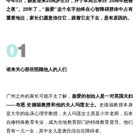
今年5月，扬爱迎来25周岁生日
，
并于本周五举办“25周年慈善
之夜”。2
5
年了，“扬
爱
”这个名字始终
在
心智障碍群体
中
占有
重要地位，家长们愿意信任它，跟着它走下去
，
是有原因的。
谁来关心那些照顾他人的人们
广州之外的
家
长可能不太了解
，
扬爱的创始人是一对英国夫妇
——布恩·史德福教授和他
的
夫人玛莲女士。
史德福教授本身
是大学的临床心理学教授
，
夫人玛莲女士原是
小
学老师，后
来
自修特殊教育专业
，
成为当地教育
部
门
的
特殊教育督导。他们
育有一儿一女
，其
中女儿
是
唐氏综合症障碍者。