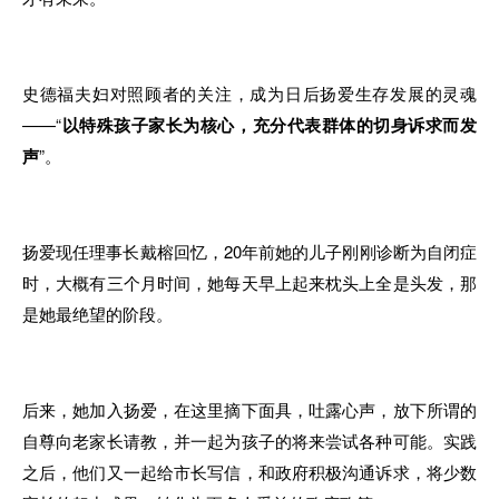
史德福夫妇对照顾者的关注
，成
为日后扬爱
生
存发展的灵魂
——“
以特殊孩子家长为核心，充
分
代表群体的切身诉求而发
声
”
。
扬爱现任理事长戴榕回忆，20年前她的儿子刚刚诊断为
自闭症
时
，
大概
有
三个月
时间
，她每天早上起来枕头上全是头发，那
是她最绝望的阶段
。
后来，她加入扬爱，
在
这里摘下面具
，
吐露心声
，
放下所谓的
自尊向老家长请教
，
并一起为孩
子的
将来尝试各种可能
。
实践
之后，
他
们又一起
给
市长写信
，
和政府积极沟通诉求
，
将少数