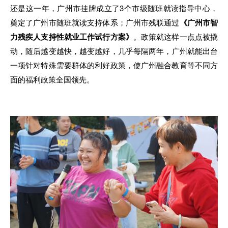
还是
这
一年，广州市挂牌成立了3个市级随班就读指导中心
，
奠定了广州市随班就读支持
体
系；广州市残联通过
《广州市智
力残疾人支持性就业工作试行方案》
。
政策就
这样
一点点被撬
动
，
随后越变越快
，
越变越好
，
几乎每隔两年
，
广州
就
能出台
一
项针对特殊需要群体
的
利好政策
，
使广州融合教育等
不
同方
面的福利政策全国领先
。