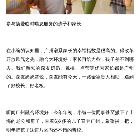
参与扬爱临
时
喘息服务的孩子和家
长
在
小编的
认知里，广州谱系
家
长
的
幸福指数是很高的
。
得改革
开放风气之先
，
融合大环境好
，家长
再给力些
，孩子
差不到哪
去。我们熟知
的
森友奶奶、戴榕、卢莹等优秀
家
长都是广州
的。森友奶奶常说，森友能
有
今天，
一
路全靠贵人相助
，
遇到
了
好校长、好老板
。
听闻广州融合环境好，今年年初，小编一位同事甚至撇下
了
上
海
的
老公和房子
，带着
6岁
多
的儿子直奔广州
，
希望拼
一
把
，
明
年把
孩子送
进片区内还
不
错的普校。