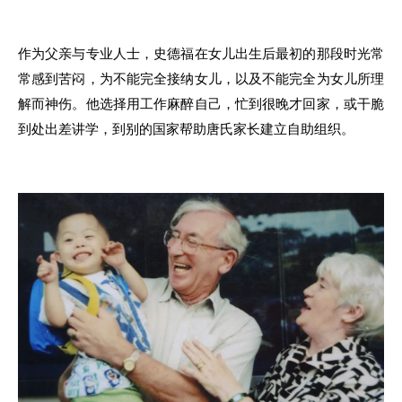
作为父亲与专业人士，史德福在女儿出生后最初
的
那段时光常
常感到苦闷
，为不
能完全接纳女儿
，
以及不能完全为女儿所理
解
而
神伤
。
他选择用工作麻醉自己，忙到很晚才回家，或干脆
到处出差讲学，到别
的
国
家
帮助唐氏
家长建立
自助组织
。