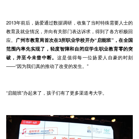
2013年前后
，
扬爱通过数据调研
，
收集了当时特殊
需
要人士的
教育及就业情况，并向有关部门表达诉
求
，得到了各
方
积极回
应
。
广州市教育局首次在3所职业学校开办“启能班”
，在
全国
范围内率先实现
了，
轻度智障和自闭症学生职业教育零的突
破
，
并至今未曾中断。
这是值
得
每
一
位扬爱
人
自豪的时刻
——“因为我们真的推动了改变的发生
。
”
“
启能班”办起来
了，
孩子们
有了
更多渠道考大学
。