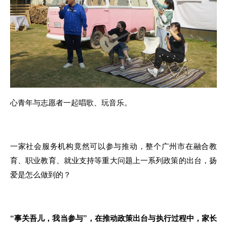
心青年与志愿者一起唱歌、玩音乐。
一家
社会
服务机构竟然可以参与推动，整个广州市在融合教
育、职业教育、就业支
持
等重大问题上
一
系列政策的出台
，
扬
爱
是怎么做到
的
？
“
事关吾儿
，
我当参与”
，在
推动政策
出
台与执行过程中
，
家长