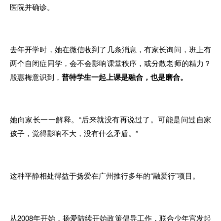
医院并
确诊
。
去年开学时
，
她在微信收到了几条消息
，
有家长询问
，
班上有
两
个自闭症
同
学，会不会影响课堂秩序
，
或分散
老
师的精力？
殷惠梅意识
到，
普特学生一起上课是融合
，
也是磨合
。
她向家
长
一一解释。
“
后来就没有再说过了。
可能是
问过自
家
孩
子，
觉得影响不大
，
没有
什么
矛盾。”
这种
平静相处得益于扬爱在广州推行多年的“融爱行
”
项目
。
从2008年开始，扬
爱
陆续开始政策倡导工作
，
联合少年宫发起