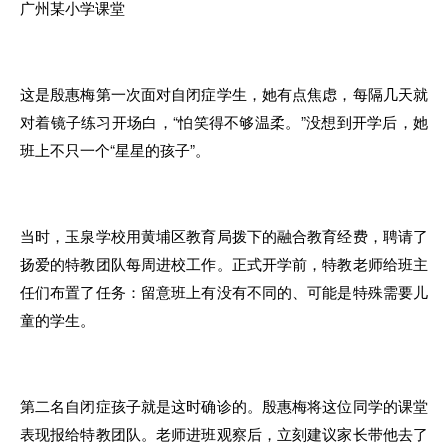
广州某小学课堂
这是
殷惠梅第
一
次面对自闭症学生
，她
有点焦虑
，
每隔几天就
对
着
镜
子
练习开场白
，
“怕笑得不够温柔。”没想到开
学
后，她
班
上
不只
一
个“星星的
孩子
”
。
当
时
，
玉泉学校用黄埔
区
教育局拨下
的
融合教育经费
，
聘请了
扬爱的特教团队
每
周进校工作。正式
开
学前
，
特教老师给班主
任们布置了任务：留意班上有没有
不
同的、可能是特殊需要儿
童的学生。
第二名自闭症孩子就是这时确诊的。殷惠梅将这位同学
的
课堂
表现报给特教团队。
老
师进班观察
后
，立刻建议家长带他去了