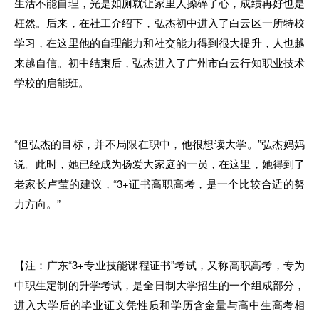
生活不能自理
，
光是如厕就让家里人操碎了心
，
成绩再
好
也是
枉然
。
后来，在社工介绍下
，
弘杰初
中进入
了白云区一所特校
学习
，
在
这
里他
的
自理能力和社交能力得到很大提升
，
人
也
越
来越自信
。
初中结束
后，
弘杰进入了广州市白云行知职业技术
学校的启能班
。
“但弘杰的目标
，
并不局限在职中
，
他很想读大学。”弘杰妈妈
说。此时，她已经
成为
扬
爱
大
家庭的
一员
，在
这里，她得到了
老
家长
卢莹
的
建议，“3+证书高职高考
，
是一个比较合适
的
努
力方向
。
”
【注：广东
“
3+专业技能课程证书”考试，又称高职高考
，
专
为
中职生定制的升学考试，
是
全日制大学招
生
的
一
个组成部分
，
进入大学
后的
毕业证文凭性质和学历含金
量
与高中生高考相