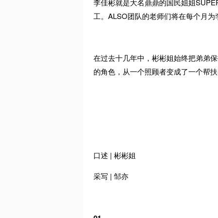
李佳彬就是大名鼎鼎的国民姐姐SUPER
工。ALSO团队的老师们将在每个月
在过去十几年中，彬彬姐始终把弟弟保
的角色，从一个照顾者变成了一个帮扶
口述 | 彬彬姐
采写 | 邹亦
01