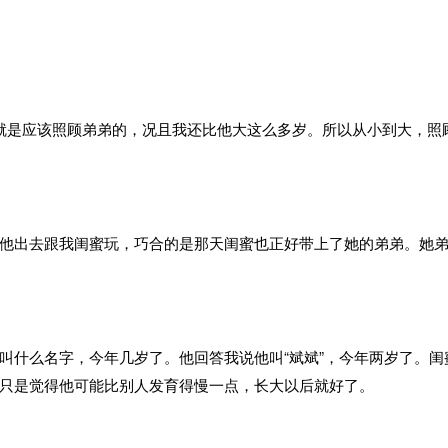
就是应该照顾弟弟的，况且我还比他大这么多岁。所以从小到大，照
他出去跟我闺蜜玩，巧合的是那天闺蜜也正好带上了她的弟弟。她
叫什么名字，今年几岁了。他回答我说他叫“斌斌”，今年两岁了。
只是觉得他可能比别人发育得慢一点，长大以后就好了。