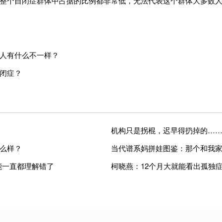
整个自闭症群体中占据的比例都非常低，无法代表这个群体大多数人
人有什么不一样？
闭症？
机构只是拐棍，迟早得扔掉的…
么样？
当代谱系妈拼娃图鉴：那个和我
可能一直都理解错了
柯晓燕：12个月大就能看出孤独